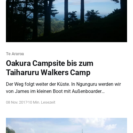
Te Araroa
Oakura Campsite bis zum
Taiharuru Walkers Camp
Der Weg folgt weiter der Küste. In Ngunguru werden wir
von James im kleinen Boot mit Außenboarder
eingesammelt. Am nächsten Tag geht die Wanderung
08 Nov. 2017
10 Min. Lesezeit
durch ein Flussdelta bei Ebbe durch den Matsch.