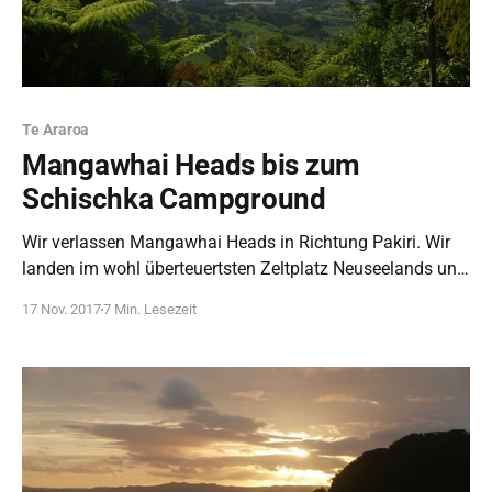
Te Araroa
Mangawhai Heads bis zum
Schischka Campground
Wir verlassen Mangawhai Heads in Richtung Pakiri. Wir
landen im wohl überteuertsten Zeltplatz Neuseelands und
verschmähen eine Kanutour und laufen lieber Straße.
17 Nov. 2017
7 Min. Lesezeit