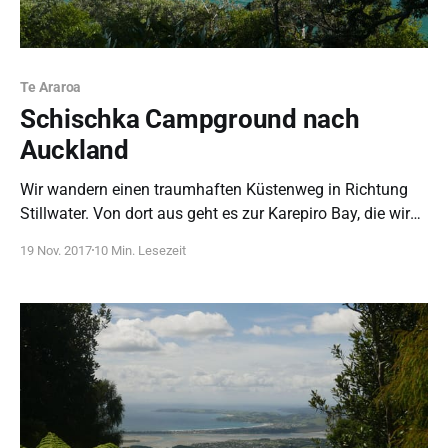
Te Araroa
Schischka Campground nach
Auckland
Wir wandern einen traumhaften Küstenweg in Richtung
Stillwater. Von dort aus geht es zur Karepiro Bay, die wir
nur bei Ebbe queren können - und dann ist das Wasser
19 Nov. 2017
10 Min. Lesezeit
immer noch hüfttief. In Auckland sortieren wir erstmal ein
paar Sachen aus.